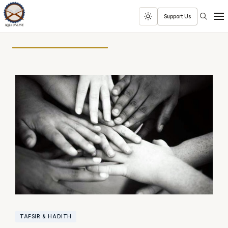
Search
Support Us
Toggle
Men
dark
mode
TAFSIR & HADITH