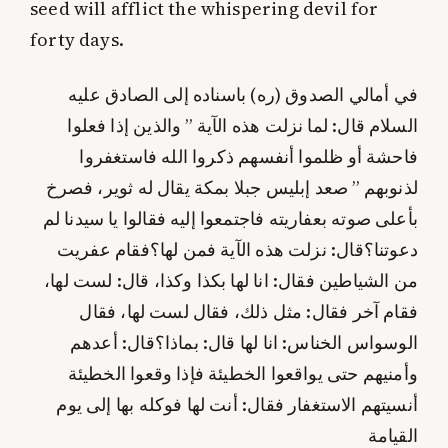
seed will afflict the whispering devil for
forty days.
في أمالي الصدوق (ره) باسناده إلى الصادق عليه
السلام قال: لما نزلت هذه الآية ” والذين إذا فعلوا
فاحشة أو ظلموا أنفسهم ذكروا الله فاستغفروا
لذنوبهم ” صعد إبليس جبلا بمكة يقال له ثوير، فصرخ
بأعلى صوته بعفاريته فاجتمعوا إليه فقالوا يا سيدنا لم
دعوتنا؟قال: نزلت هذه الآية فمن لها؟فقام عفريت
من الشياطين فقال: انا لها بكذا وكذا، قال: لست لها،
فقام آخر فقال: مثل ذلك، فقال لست لها، فقال
الوسواس الخناس: انا لها قال: بماذا؟قال: أعدهم
وأمنيهم حتى يواقعوا الخطيئة فإذا وقعوا الخطيئة
أنسيتهم الاستغفار فقال: أنت لها فوكله بها إلى يوم
القيامة