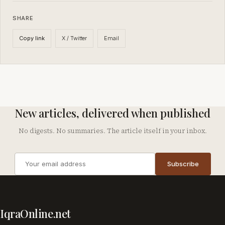
SHARE
X / Twitter
Email
Copy link
New articles, delivered when published
No digests. No summaries. The article itself in your inbox.
Email
Subscribe
address
Company
IqraOnline.net