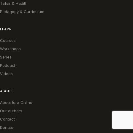
Tafsir & Hadith
Pedagogy & Curriculum
LEARN
Courses
Workshops
Series
Podcast
Videos
ABOUT
About Iqra Online
Our authors
Contact
Donate