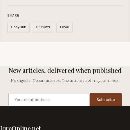
SHARE
X / Twitter
Email
Copy link
New articles, delivered when published
No digests. No summaries. The article itself in your inbox.
Email
Subscribe
address
Company
IqraOnline.net