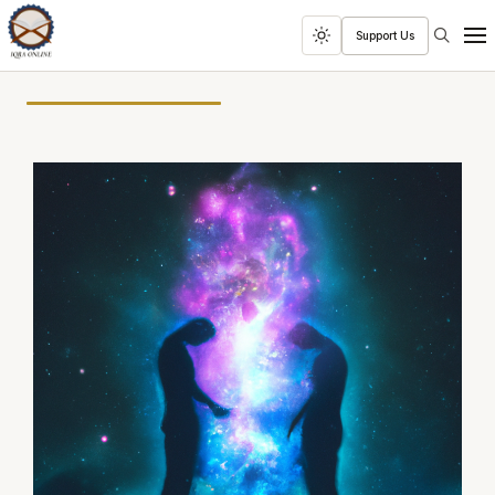
Search
Support Us
Toggle
Men
dark
mode